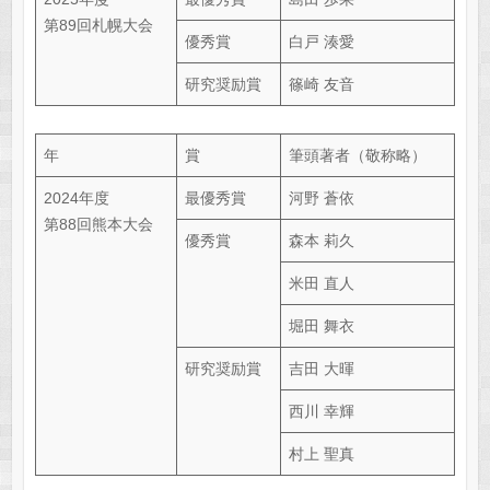
第89回札幌大会
優秀賞
白戸 湊愛
研究奨励賞
篠崎 友音
年
賞
筆頭著者（敬称略）
2024年度
最優秀賞
河野 蒼依
第88回熊本大会
優秀賞
森本 莉久
米田 直人
堀田 舞衣
研究奨励賞
吉田 大暉
西川 幸輝
村上 聖真