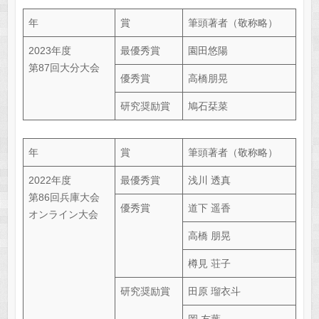
年
賞
筆頭著者（敬称略）
2023年度
最優秀賞
園田悠陽
第87回大分大会
優秀賞
高橋朋晃
研究奨励賞
鳩石栞菜
年
賞
筆頭著者（敬称略）
2022年度
最優秀賞
浅川 透真
第86回兵庫大会
優秀賞
道下 遥香
オンライン大会
高橋 朋晃
樽見 荘子
研究奨励賞
田原 瑠衣斗
岡 友葉