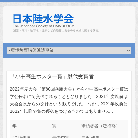
Skip
to
content
「小中高生ポスター賞」歴代受賞者
2022年度大会（第86回兵庫大会）から小中高生ポスター賞は
学会長名にて交付されることとなりました．2021年度以前は
大会会長からの交付という形式でした．なお，2021年以前と
2022年以降で賞の優劣をつけるものではありません．
年
賞
筆頭著者（敬称略）
2025年度
最優秀賞
島田 歩果