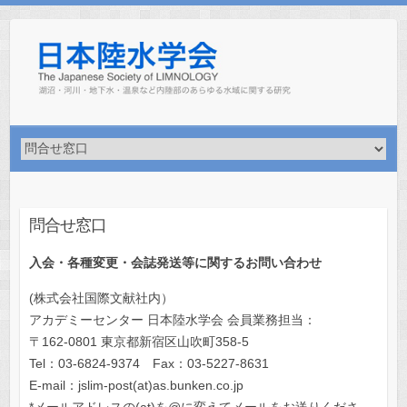
Skip
to
content
問合せ窓口
入会・各種変更・会誌発送等に関するお問い合わせ
(株式会社国際⽂献社内）
アカデミーセンター ⽇本陸⽔学会 会員業務担当：
〒162-0801 東京都新宿区⼭吹町358-5
Tel：03-6824-9374 Fax：03-5227-8631
E-mail：jslim-post(at)as.bunken.co.jp
*メールアドレスの(at)を@に変えてメールをお送りくださ