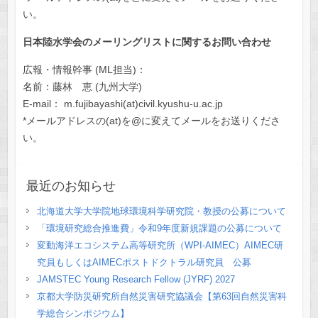
い。
日本陸水学会のメーリングリストに関するお問い合わせ
広報・情報幹事 (ML担当)：
名前：
藤林 恵
(九州大学)
E-mail：
m.fujibayashi(at)civil.kyushu-u.ac.jp
*メールアドレスの(at)を@に変えてメールをお送りくださ
い。
最近のお知らせ
北海道大学大学院地球環境科学研究院・教授の公募について
「環境研究総合推進費」令和9年度新規課題の公募について
変動海洋エコシステム高等研究所（WPI-AIMEC）AIMEC研
究員もしくはAIMECポストドクトラル研究員 公募
JAMSTEC Young Research Fellow (JYRF) 2027
京都大学防災研究所自然災害研究協議会【第63回自然災害科
学総合シンポジウム】