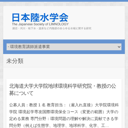
Skip
to
content
未分類
北海道大学大学院地球環境科学研究院・教授の公
募について
公募⼈員：教授 1 名 教育担当：（雇⼊れ直後）⼤学院環境科
学院 環境起学専攻国際環境保全コース（変更の範囲）⼤学の
定める業務 専⾨分野：環境問題の理解や解決に貢献できる学
問分野（例えば⽣態学、地理学、地球科学、化学、⼯…