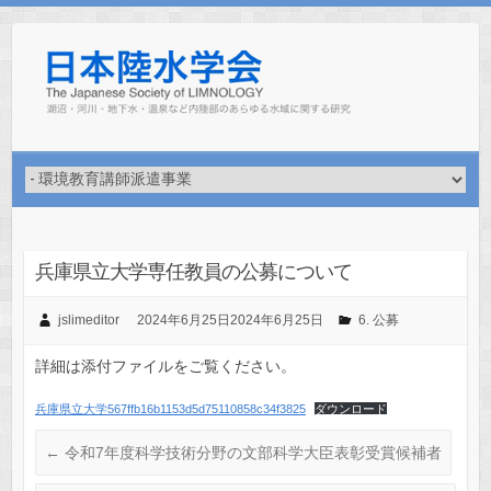
Skip
to
content
兵庫県立大学専任教員の公募について
jslimeditor
2024年6月25日
2024年6月25日
6. 公募
詳細は添付ファイルをご覧ください。
兵庫県立大学567ffb16b1153d5d75110858c34f3825
ダウンロード
←
令和7年度科学技術分野の文部科学大臣表彰受賞候補者