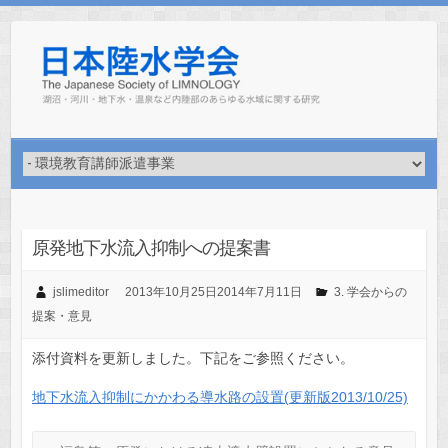
Skip
to
content
原発地下水流入抑制への提案書
jslimeditor
2013年10月25日
2014年7月11日
3. 学会からの
提案・意見
添付資料を更新しました。下記をご参照ください。
地下水流入抑制にかかわる導水路の設置(更新版2013/10/25)