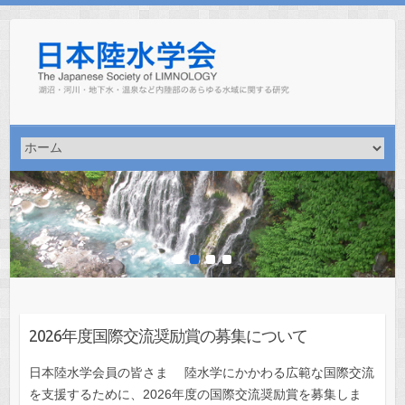
Skip
to
content
1
2
3
4
2026年度国際交流奨励賞の募集について
日本陸水学会員の皆さま 陸水学にかかわる広範な国際交流
を支援するために、2026年度の国際交流奨励賞を募集しま