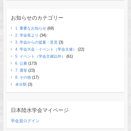
お知らせのカテゴリー
1. 重要なお知らせ
(69)
2. 学会長より
(34)
3. 学会からの提案・意見
(3)
4. 学会大会・イベント（学会主催）
(22)
5. イベント（学会主催以外）
(61)
6. 公募
(173)
7. 選挙
(23)
8. その他
(17)
未分類
(3)
日本陸水学会マイページ
学会員ログイン