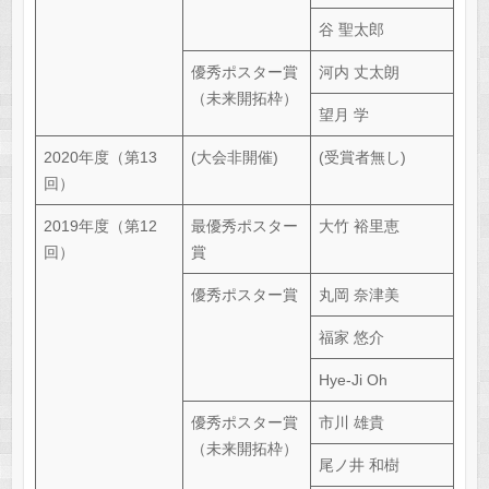
谷 聖太郎
優秀ポスター賞
河内 丈太朗
（未来開拓枠）
望月 学
2020年度（第13
(大会非開催)
(受賞者無し)
回）
2019年度（第12
最優秀ポスター
大竹 裕里恵
回）
賞
優秀ポスター賞
丸岡 奈津美
福家 悠介
Hye-Ji Oh
優秀ポスター賞
市川 雄貴
（未来開拓枠）
尾ノ井 和樹