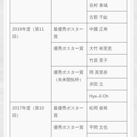
谷村 泰城
古郡 千紘
2018年度（第11
最優秀ポスター
中國 正寿
回）
賞
優秀ポスター賞
大竹 裕里恵
竹原 景子
優秀ポスター賞
岡 英里奈
（未来開拓枠）
岸田 立
Hye-Ji Oh
2017年度（第10
最優秀ポスター
松岡 俊将
回）
賞
優秀ポスター賞
平間 文也