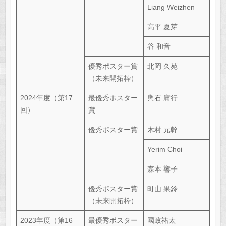
Liang Weizhen
高平 夏芽
谷 和音
優秀ポスター賞
北岡 久苑
（未来開拓枠）
2024年度（第17
最優秀ポスター
輿石 庸行
回）
賞
優秀ポスター賞
木村 元幹
Yerim Choi
森本 響子
優秀ポスター賞
町山 果鈴
（未来開拓枠）
2023年度（第16
最優秀ポスター
國政祐太