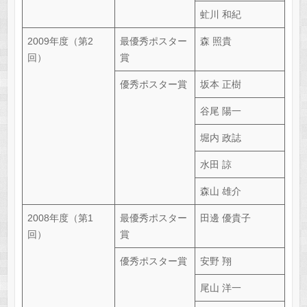
虻川 和紀
2009年度（第2
最優秀ポスター
森 照貴
回）
賞
優秀ポスター賞
坂本 正樹
谷尾 陽一
堀内 政誌
水田 諒
森山 雄介
2008年度（第1
最優秀ポスター
田邊 優貴子
回）
賞
優秀ポスター賞
安野 翔
尾山 洋一