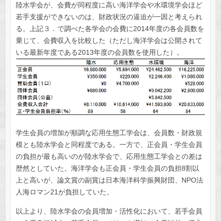
陸水学会が、会費が同程度に高い海洋学会や水環境学会ほど
若手支援ができないのは、財政状況の逼迫が一因と考えられ
る。上記３．で調べた各学会の会費に2014年度の各会員数を
乗じて、会費収入を比較した（ただし海洋学会は公開されて
いる最新年度である2013年度の会員数を使用した）。
学生会員の増加が順調な応用生態工学会は、会員数・財政規
模とも陸水学会と同程度である。一方で、正会員・学生会員
の負担が最も高いのが陸水学会で、応用生態工学会との差は
歴然としていた。海洋学会も正会員・学生会員の負担8割以
上と高いが、論文賞の副賞は日本海洋科学振興財団、NPO法
人海ロマン21が負担していた。
以上より、陸水学会の会員増加・活性化において、若手会員