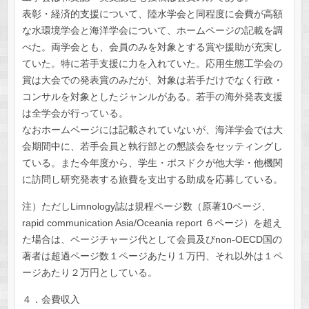
表彰・経済的支援について、陸水学会と同程度に会費が高額
な水環境学会と海洋学会について、ホームページの記載を調
べた。両学会とも、会員のみを対象とする賞や援助が充実し
ていた。特に若手支援に力を入れていた。応用生態工学会の
賞は大会での発表賞のみだが、対象は若手だけでなく行政・
コンサルを対象としたジャンルがある。若手の海外発表支援
は全学会が行っている。
なおホームページには記載されていないが、海洋学会では大
会期間中に、若手会員と執行部との懇談会をセッティングし
ている。また今年度から、学生・ポスドクが他大学・他機関
に訪問し研究発表する旅費を支出する助成を応募している。
注）ただしLimnology誌は規程ページ数（原著10ページ、
rapid communication Asia/Oceania report ６ページ）を超え
た場合は、ページチャージ代として会員及びnon-OECD国の
著者は超過ページ数１ページあたり１万円、それ以外は１ペ
ージあたり２万円としている。
４．会費収入