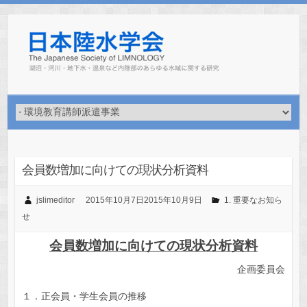
Skip
to
content
会員数増加に向けての現状分析資料
jslimeditor
2015年10月7日
2015年10月9日
1. 重要なお知ら
せ
会員数増加に向けての現状分析資料
企画委員会
１．正会員・学生会員の推移