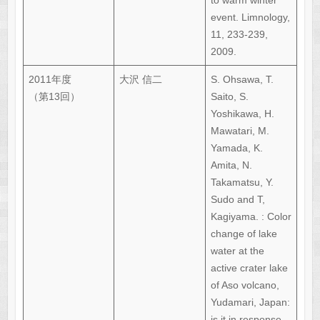
event. Limnology,
11, 233-239,
2009.
2011年度
大沢 信二
S. Ohsawa, T.
（第13回）
Saito, S.
Yoshikawa, H.
Mawatari, M.
Yamada, K.
Amita, N.
Takamatsu, Y.
Sudo and T,
Kagiyama. : Color
change of lake
water at the
active crater lake
of Aso volcano,
Yudamari, Japan:
is it in response