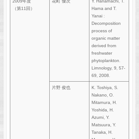
2009年度
花町 優次
Y. Hanamachi, T.
（第11回）
Hama and T.
Yanai :
Decomposition
process of
organic matter
derived from
freshwater
phytoplankton.
Limnology, 9, 57-
69, 2008.
片野 俊也
K. Toshiya, S.
Nakano, O.
Mitamura, H.
Yoshida, H.
Azumi, Y.
Matsuura, Y.
Tanaka, H.