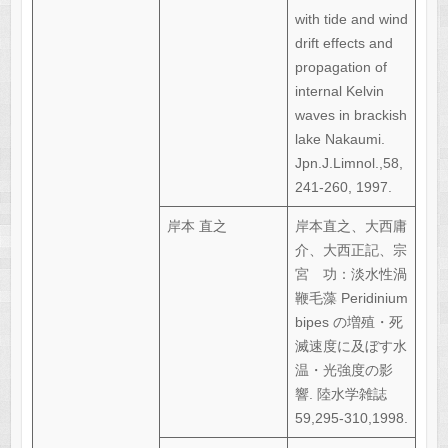
with tide and wind
drift effects and
propagation of
internal Kelvin
waves in brackish
lake Nakaumi.
Jpn.J.Limnol.,58,
241-260, 1997.
岸本 直之
岸本直之、大西庸
介、大西正記、宗
宮 功：淡水性渦
鞭毛藻 Peridinium
bipes の増殖・死
滅速度に及ぼす水
温・光強度の影
響. 陸水学雑誌
59,295-310,1998.