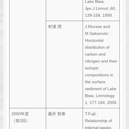
Lake Biwa.
Jpn.J.Limnol.,60,
139-158, 1999.
村瀬 潤
J.Murase and
M.Sakamoto :
Horizontal
distribution of
carbon and
nitrogen and their
isotopic
compositions in
the surface
sediment of Lake
Biwa. Limnology
1, 177-184, 2000.
2000年度
藤井 智康
T.Fujii :
（第2回）
Relationship of
internal waves