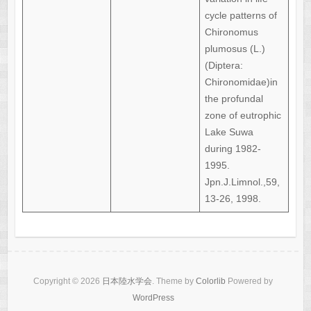
cycle patterns of
Chironomus
plumosus (L.)
(Diptera:
Chironomidae)in
the profundal
zone of eutrophic
Lake Suwa
during 1982-
1995.
Jpn.J.Limnol.,59,
13-26, 1998.
Copyright © 2026
日本陸水学会
. Theme by
Colorlib
Powered by
WordPress