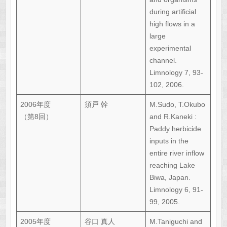
during artificial
high flows in a
large
experimental
channel.
Limnology 7, 93-
102, 2006.
2006年度
須戸 幹
M.Sudo, T.Okubo
（第8回）
and R.Kaneki :
Paddy herbicide
inputs in the
entire river inflow
reaching Lake
Biwa, Japan.
Limnology 6, 91-
99, 2005.
2005年度
谷口 真人
M.Taniguchi and