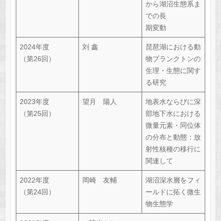
から湖沼生態系ま
での長
期変動
2024年度
刘 鑫
琵琶湖における動
（第26回）
物プランクトンの
生理・生態に関す
る研究
2023年度
望月 陽人
地表水ならびに深
（第25回）
部地下水における
微量元素・同位体
の分布と動態：放
射性核種の移行に
関連して
2022年度
岡崎 友輔
湖沼深水層をフィ
（第24回）
ールドに拓く微生
物生態学