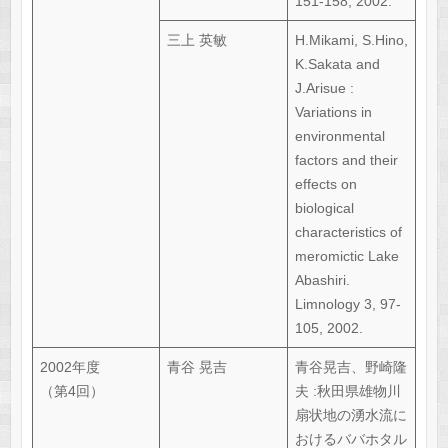
151-158, 2002.
三上 英敏
H.Mikami, S.Hino,
K.Sakata and
J.Arisue :
Variations in
environmental
factors and their
effects on
biological
characteristics of
meromictic Lake
Abashiri.
Limnology 3, 97-
105, 2002.
2002年度
青谷 晃吉
青谷晃吉、野崎隆
（第4回）
夫 :秋田県雄物川
扇状地の湧水流に
おけるババホタル