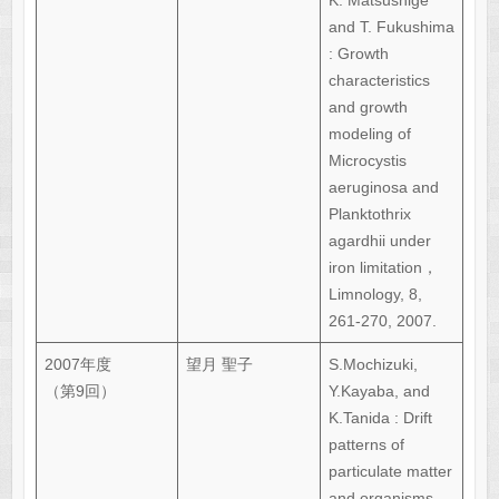
and T. Fukushima
: Growth
characteristics
and growth
modeling of
Microcystis
aeruginosa and
Planktothrix
agardhii under
iron limitation，
Limnology, 8,
261-270, 2007.
2007年度
望月 聖子
S.Mochizuki,
（第9回）
Y.Kayaba, and
K.Tanida : Drift
patterns of
particulate matter
and organisms