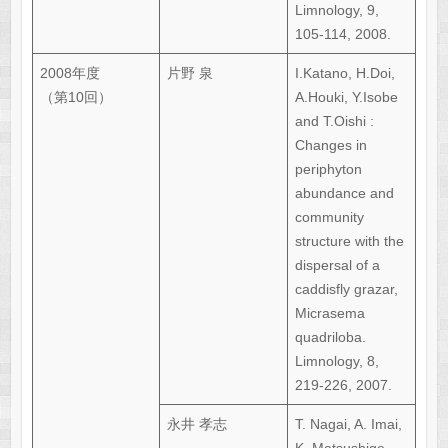
Limnology, 9,
105-114, 2008.
2008年度
片野 泉
I.Katano, H.Doi,
（第10回）
A.Houki, Y.Isobe
and T.Oishi :
Changes in
periphyton
abundance and
community
structure with the
dispersal of a
caddisfly grazar,
Micrasema
quadriloba.
Limnology, 8,
219-226, 2007.
永井 孝志
T. Nagai, A. Imai,
K. Matsushige