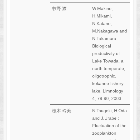
牧野 渡
W.Makino,
H.Mikami,
N.Katano,
M.Nakagawa and
N.Takamura :
Biological
productivity of
Lake Towada, a
north temperate,
oligotrophic,
kokanee fishery
lake. Limnology
4, 79-90, 2003.
槻木 玲美
N.Tsugeki, H.Oda
and J.Urabe :
Fluctuation of the
zooplankton