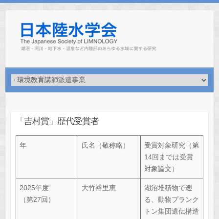
Skip
to
content
「吉村賞」歴代受賞者
年
氏名（敬称略）
受賞対象研究（第
14回までは受賞
対象論文）
2025年度
大竹裕里恵
湖沼堆積物で遡
（第27回）
る、動物プランク
トン集団遺伝構造