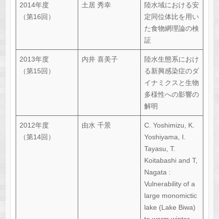
2014年度
土居 秀幸
陸水域における安
（第16回）
定同位体比を用い
た食物網理論の検
証
2013年度
内井 喜美子
陸水生態系におけ
（第15回）
る新興感染症のダ
イナミクスと生物
多様性への影響の
解明
2012年度
由水 千景
C. Yoshimizu, K.
（第14回）
Yoshiyama, I.
Tayasu, T.
Koitabashi and T,
Nagata :
Vulnerability of a
large monomictic
lake (Lake Biwa)
to warm winter