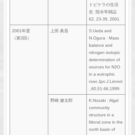
トビケラの生活
史. 陸水学雑誌
62, 23-39, 2001.
2001年度
上田 眞吾
S.Ueda and
（第3回）
N.Ogura : Mass
balance and
nitrogen isotopic
determination of
sources for N2O
in a eutrophic
river.Jpn.J.Limnol
.,60,51-66,1999.
野崎 健太郎
K.Nozaki : Algal
community
structure in a
littoral zone in the
north basin of