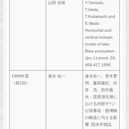
山田 佳裕
Y.Yamada,
T.Ueda,
T.Koitabashi and
E.Wada :
Horizontal and
vertical isotopic
model of lake
Biwa ecosystem.
Jpn.J.Limnol.,59,
409-427,1998.
1999年度
速水 祐一
速水祐一、青木豊
（第1回）
明、藤原建紀、向
井 浩、田中義
光：琵琶湖北湖に
おける内部サ?ジ
が栄養塩・懸濁物
の輸送に与える影
響. 陸水学雑誌