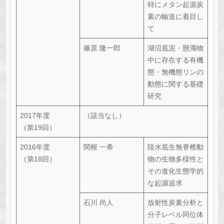
特にメタン起源炭
素の輸送に着目し
て
篠原 隆一郎
湖沼底泥・懸濁物
中に存在する有機
態・無機態リンの
動態に関する基礎
研究
2017年度
（該当なし）
（第19回）
2016年度
関根 一希
陸水底生無脊椎動
（第18回）
物の生物多様性と
その進化生態学的
な起源追求
石川 尚人
放射性炭素分析と
分子レベル同位体