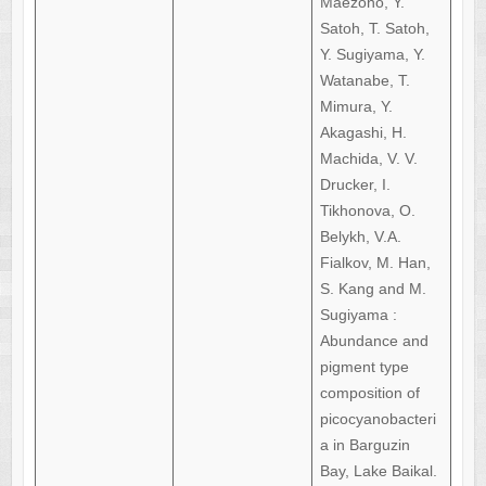
Maezono, Y.
Satoh, T. Satoh,
Y. Sugiyama, Y.
Watanabe, T.
Mimura, Y.
Akagashi, H.
Machida, V. V.
Drucker, I.
Tikhonova, O.
Belykh, V.A.
Fialkov, M. Han,
S. Kang and M.
Sugiyama :
Abundance and
pigment type
composition of
picocyanobacteri
a in Barguzin
Bay, Lake Baikal.