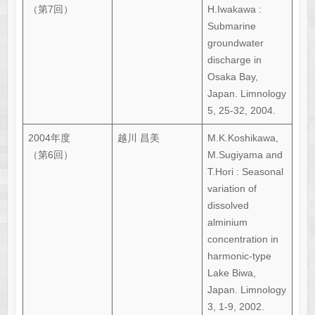
（第7回）
H.Iwakawa :
Submarine
groundwater
discharge in
Osaka Bay,
Japan. Limnology
5, 25-32, 2004.
2004年度
越川 昌美
M.K.Koshikawa,
（第6回）
M.Sugiyama and
T.Hori : Seasonal
variation of
dissolved
alminium
concentration in
harmonic-type
Lake Biwa,
Japan. Limnology
3, 1-9, 2002.