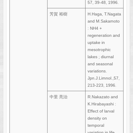
57, 39-48, 1996.
芳賀 裕樹
H.Haga, T.Nagata
and M.Sakamoto
: NH4 +
regeneration and
uptake in
mesotrophic
lakes ; diurnal
and seasonal
variations.
Jpn.J.Limnol.,57,
213-223, 1996.
中里 亮治
R.Nakazato and
K.Hirabayashi :
Effect of larval
density on
temporal
variation in life