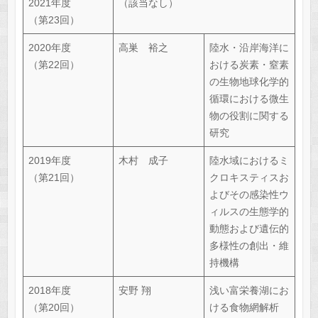
2021年度
（該当なし）
（第23回）
2020年度
高巣 裕之
陸水・沿岸海洋に
（第22回）
おける炭素・窒素
の生物地球化学的
循環における微生
物の役割に関する
研究
2019年度
木村 成子
陸水域におけるミ
（第21回）
クロキスティスお
よびその感染性ウ
ィルスの生態学的
動態および遺伝的
多様性の創出・維
持機構
2018年度
安野 翔
浅い富栄養湖にお
（第20回）
ける食物網解析