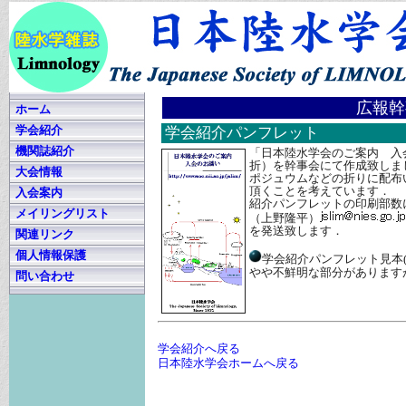
広報幹
ホーム
学会紹介
学会紹介パンフレット
機関誌紹介
「日本陸水学会のご案内 入
折）を幹事会にて作成致しま
大会情報
ポジュウムなどの折りに配布
頂くことを考えています．
入会案内
紹介パンフレットの印刷部数
メイリングリスト
（上野隆平）
を発送致します．
関連リンク
個人情報保護
学会紹介パンフレット見本(1
やや不鮮明な部分があります
問い合わせ
学会紹介へ戻る
日本陸水学会ホームへ戻る